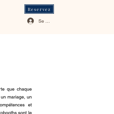
Reservez
Se connecter
rte que chaque
 un mariage, un
compétences et
obooths sont le