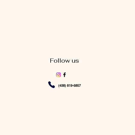
Follow us
(438) 819-6857
©2035 par Spinoramic