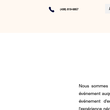
(438) 819-6857
Nous sommes u
événement auque
événement d'e
l'expérience né