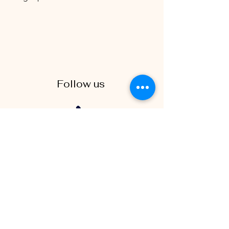
Follow us
(438) 819-6857
Spinoramic est une entreprise de
location de photo booth 360 de